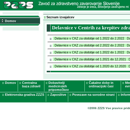
Seznam izvajalcev
Domov
Delavnice v Centrih za krepitev zdr
Delavnice v CKZ za obdobje od 1.2022 do 2.2022 Da
Delavnice v CKZ za obdobje od 2.2022 do 2.2022 Da
Delavnice v CKZ za obdobje od 1.2022 do 1.2022 Da
Delavnice v CKZ za obdobje od 1.2021 do 12.2021 D
Delavnice v CKZ za obdobje od 1.2020 do 12.2020 D
Domov
Centralna
Dobavitelji
Čakalne dobe in
Me
baza zdravil
medicinskih
ordinacijski časi
evr
pripomočkov
Elektronska gradiva ZZZS
Zaposlitve
Povezave na sorodne strani
Infor
©2006 ZZZS Vse pravice prid