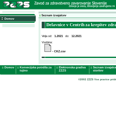
Seznam izvajalcev
Domov
Delavnice v Centrih za krepitev zdr
Velja od:
1.2021
do:
12.2021
Vsebina:
- CKZ.csv
Domov
Konvecijska potrdila za
Elektronska gradiva
Seznam izvajalc
tujino
ZZZS
storitev
©2002 ZZZS Vse pravice prid