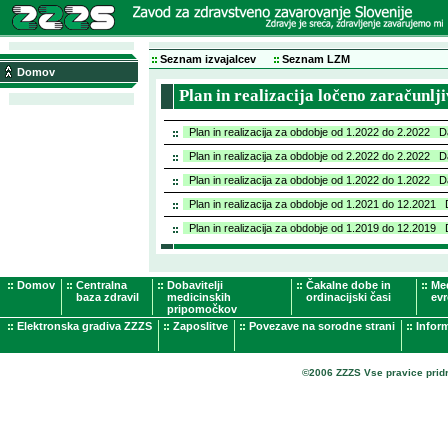
Seznam izvajalcev
Seznam LZM
Domov
Plan in realizacija ločeno zaračunlj
Plan in realizacija za obdobje od 1.2022 do 2.2022 
Plan in realizacija za obdobje od 2.2022 do 2.2022 
Plan in realizacija za obdobje od 1.2022 do 1.2022 
Plan in realizacija za obdobje od 1.2021 do 12.2021
Plan in realizacija za obdobje od 1.2019 do 12.2019
Domov
Centralna
Dobavitelji
Čakalne dobe in
Me
baza zdravil
medicinskih
ordinacijski časi
evr
pripomočkov
Elektronska gradiva ZZZS
Zaposlitve
Povezave na sorodne strani
Infor
©2006 ZZZS Vse pravice prid