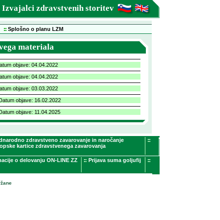
Izvajalci zdravstvenih storitev
Splošno o planu LZM
ivega materiala
Datum objave: 04.04.2022
Datum objave: 04.04.2022
Datum objave: 03.03.2022
 Datum objave: 16.02.2022
 Datum objave: 11.04.2025
dnarodno zdravstveno zavarovanje in naročanje
opske kartice zdravstvenega zavarovanja
macije o delovanju ON-LINE ZZ
Prijava suma goljufij
ržane